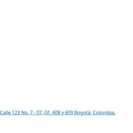
Calle 123 No. 7 - 07, Of. 608 y 609 Bogotá, Colombia.