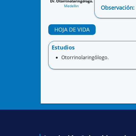
Dr. Otorrinolaringólogo.
Medellin
Observación:
HOJA DE VIDA
Estudios
Otorrinolaringólogo.