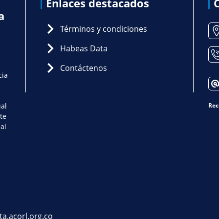
Enlaces destacados
a
Términos y condiciones
Habeas Data
Contáctenos
cia
ual
Rec
te
al
ta.acorl.org.co