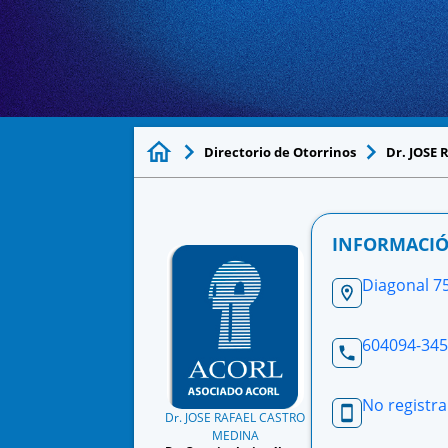
Directorio de Otorrinos
Dr. JOSE
INFORMACIÓ
Diagonal 75
604094-345
No registra
Dr. JOSE RAFAEL CASTRO
MEDINA