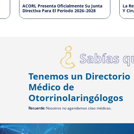
L Presenta Oficialmente Su Junta
La Revista Acta De O
ctiva Para El Periodo 2026–2028
Y Cirugía De Cabeza 
En Dialnet
Tenemos un
Directorio
Médico
de
Otorrinolaringólogos
Recuerde:
Nosotros no agendamos citas médicas.