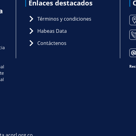
Enlaces destacados
a
Términos y condiciones
Habeas Data
Contáctenos
cia
ual
Rec
te
al
ta.acorl.org.co