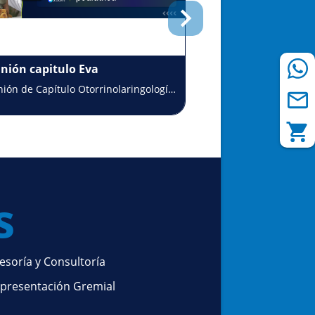
nión capitulo Eva
Reunión académi
ión de Capítulo Otorrinolaringología
Reunión Académica U
átrica
Nueva Granada
s
esoría y Consultoría
presentación Gremial