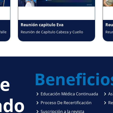
Reunión capitulo Eva
Reu
alle
Reunión de Capítulo Cabeza y Cuello
Reun
Pedi
Beneficio
e
Educación Médica Continuada
As
ado
Proceso De Recertificación
Re
Suscripción a la revista