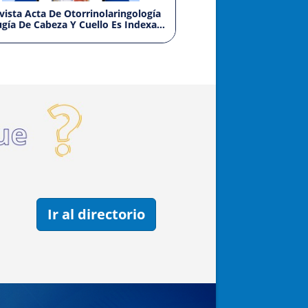
torrinolaringología
ACORL Lanza Su E-Market Para Publi
Y Cuello Es Indexada
Anuncios De Venta De Equipos E
Instrumental De Otorrinolaringologí
Ir al directorio