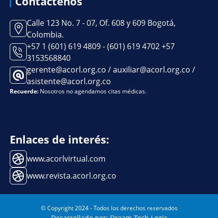
Contáctenos
Calle 123 No. 7 - 07, Of. 608 y 609 Bogotá,
Colombia.
+57 1 (601) 619 4809 - (601) 619 4702 +57
3153568840
gerente@acorl.org.co / auxiliar@acorl.org.co /
asistente@acorl.org.co
Recuerde:
Nosotros no agendamos citas médicas.
Enlaces de interés:
www.acorlvirtual.com
www.revista.acorl.org.co
© Copyright 2024 - Todos los derechos reservados
Desarrollado por: Dream Tech Logic