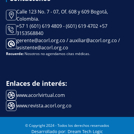
Calle 123 No. 7 - 07, Of. 608 y 609 Bogotá,
Colombia.
+57 1 (601) 619 4809 - (601) 619 4702 +57
3153568840
gerente@acorl.org.co / auxiliar@acorl.org.co /
asistente@acorl.org.co
Recuerde:
Nosotros no agendamos citas médicas.
Enlaces de interés:
www.acorlvirtual.com
www.revista.acorl.org.co
© Copyright 2024 - Todos los derechos reservados
Desarrollado por: Dream Tech Logic