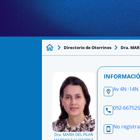
Directorio de Otorrinos
Dra. MAR
INFORMACIÓ
Av 4N ·14N 
092-66752
No registra
Dra. MARIA DEL PILAR