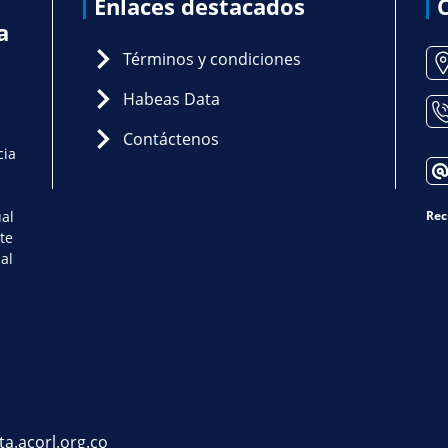
Enlaces destacados
a
Términos y condiciones
Habeas Data
Contáctenos
cia
ual
Rec
te
al
ta.acorl.org.co