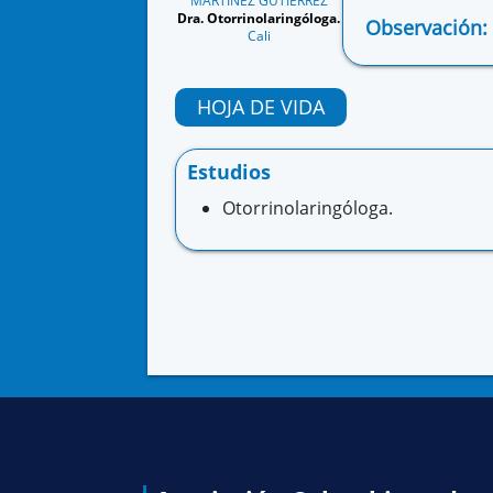
MARTINEZ GUTIERREZ
Dra. Otorrinolaringóloga.
Observación:
Cali
HOJA DE VIDA
Estudios
Otorrinolaringóloga.