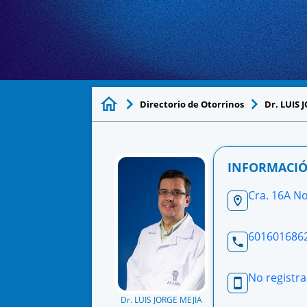
Directorio de Otorrinos
Dr. LUIS
INFORMACIÓ
Cra. 16A No
601601686
No registra
Dr. LUIS JORGE MEJIA