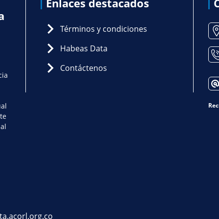
Enlaces destacados
a
Términos y condiciones
Habeas Data
Contáctenos
cia
ual
Rec
te
al
ta.acorl.org.co