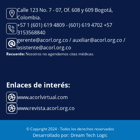
Calle 123 No. 7 - 07, Of. 608 y 609 Bogotá,
Colombia.
+57 1 (601) 619 4809 - (601) 619 4702 +57
3153568840
gerente@acorl.org.co / auxiliar@acorl.org.co /
asistente@acorl.org.co
Recuerde:
Nosotros no agendamos citas médicas.
Enlaces de interés:
www.acorlvirtual.com
www.revista.acorl.org.co
© Copyright 2024 - Todos los derechos reservados
Desarrollado por: Dream Tech Logic