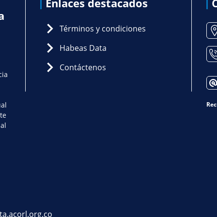
Enlaces destacados
a
Términos y condiciones
Habeas Data
Contáctenos
cia
ual
Rec
te
al
ta.acorl.org.co