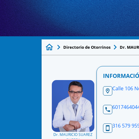
Directorio de Otorrinos
Dr. MAUR
INFORMACIÓ
Calle 106 N
601746404
316 579 95
Dr. MAURICIO SUAREZ