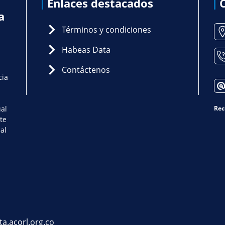
Enlaces destacados
a
Términos y condiciones
Habeas Data
Contáctenos
cia
ual
Rec
te
al
ta.acorl.org.co