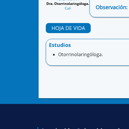
Dra. Otorrinolaringóloga.
Observación:
Cali
HOJA DE VIDA
Estudios
Otorrinolaringóloga.