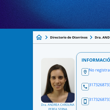
Directorio de Otorrinos
Dra. AND
INFORMACIÓ
No registra
317326873
317326873
Dra. ANDREA CAROLINA
PEREA SERNA