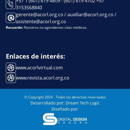
+57 1 (601) 619 4809 - (601) 619 4702 +57
3153568840
gerente@acorl.org.co / auxiliar@acorl.org.co /
asistente@acorl.org.co
Recuerde:
Nosotros no agendamos citas médicas.
Enlaces de interés:
www.acorlvirtual.com
www.revista.acorl.org.co
© Copyright 2024 - Todos los derechos reservados
Desarrollado por: Dream Tech Logic
Diseñado por: