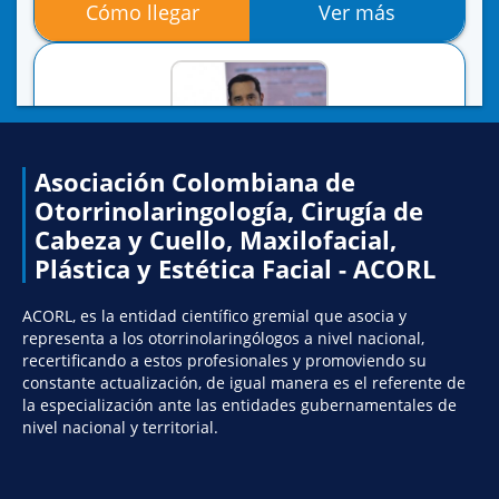
Cómo llegar
Ver más
Asociación Colombiana de
Otorrinolaringología, Cirugía de
Cabeza y Cuello, Maxilofacial,
Dr. JULIO CESAR ACOSTA SUAREZ
Plástica y Estética Facial - ACORL
Otorrinolaringólogo.
Bogotá
ACORL, es la entidad científico gremial que asocia y
representa a los otorrinolaringólogos a nivel nacional,
recertificando a estos profesionales y promoviendo su
constante actualización, de igual manera es el referente de
INFORMACIÓN DE CONTACTO
la especialización ante las entidades gubernamentales de
nivel nacional y territorial.
601637-15-48
No registra