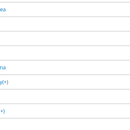
rea
ena
y(+)
+)