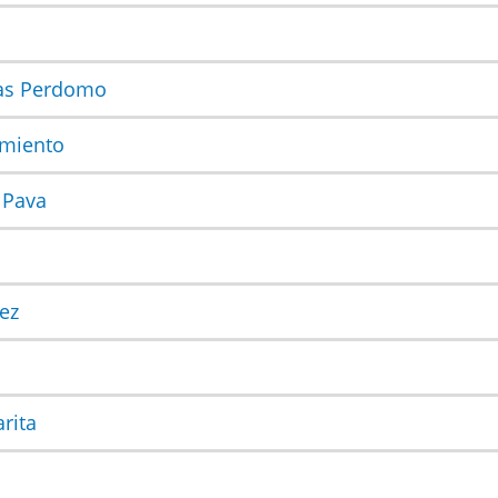
vas Perdomo
rmiento
 Pava
ez
rita