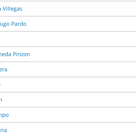
o Villegas
rugo Pardo
aneda Pinzon
vera
o
n
ampo
ria