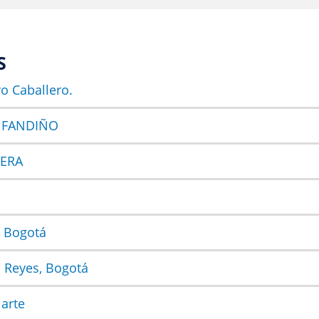
S
o Caballero.
 FANDIÑO
VERA
, Bogotá
a Reyes, Bogotá
larte