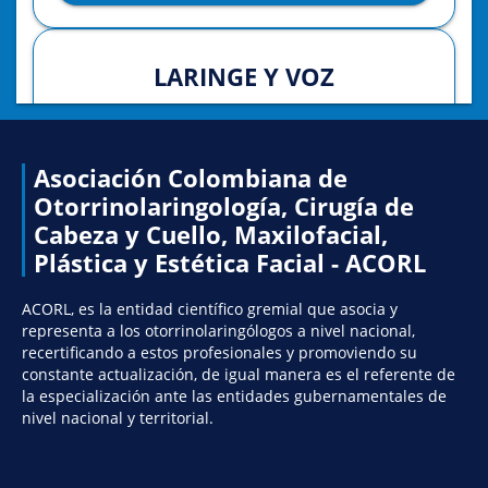
LARINGE Y VOZ
Disfonía
Papilomatosis laríngea
Asociación Colombiana de
Otorrinolaringología, Cirugía de
Estenosis laringea
Cabeza y Cuello, Maxilofacial,
Lesiones benignas de laringe
Plástica y Estética Facial - ACORL
Disfonía espasmódica
ACORL, es la entidad científico gremial que asocia y
Disfagia
representa a los otorrinolaringólogos a nivel nacional,
recertificando a estos profesionales y promoviendo su
Laringitis aguda y crónica
constante actualización, de igual manera es el referente de
Traqueostomía
la especialización ante las entidades gubernamentales de
nivel nacional y territorial.
OTOLOGÍA Y NEUROTOLOGÍA