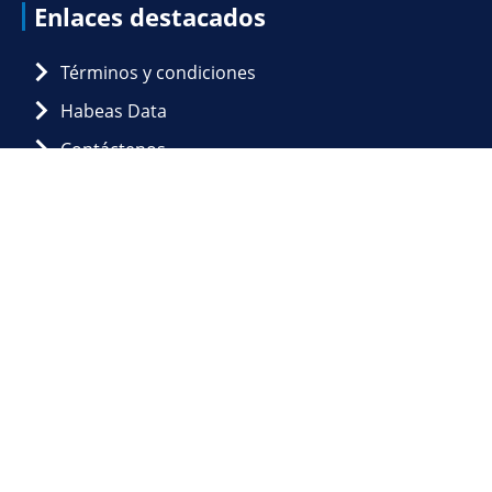
Enlaces destacados
Sordera - Presbiacusia
Términos y condiciones
Vértigo
Habeas Data
Otoplastia
Contáctenos
Otitis externa
Contáctenos
OTORRINOLARINGOLOGÍA
Calle 123 No. 7 - 07, Of. 608 y 609 Bogotá,
PEDIÁTRICA
Colombia.
+57 1 (601) 619 4809 - (601) 619 4702 +57
Disfonía - Presbilaringe
3153568840
Otitis externa
gerente@acorl.org.co / auxiliar@acorl.org.co /
asistente@acorl.org.co
Disfagia
Recuerde:
Nosotros no agendamos citas médicas.
Rinitis alérgica