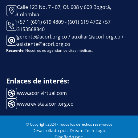
Calle 123 No. 7 - 07, Of. 608 y 609 Bogotá,
Colombia.
+57 1 (601) 619 4809 - (601) 619 4702 +57
3153568840
gerente@acorl.org.co / auxiliar@acorl.org.co /
asistente@acorl.org.co
Recuerde:
Nosotros no agendamos citas médicas.
Enlaces de interés:
www.acorlvirtual.com
www.revista.acorl.org.co
© Copyright 2024 - Todos los derechos reservados
Desarrollado por: Dream Tech Logic
Diseñado por: