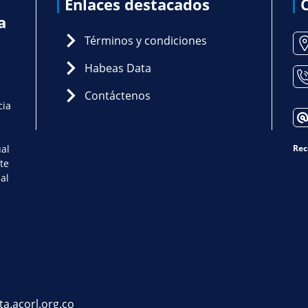
Enlaces destacados
a
Términos y condiciones
Habeas Data
Contáctenos
cia
ual
Rec
te
al
ta.acorl.org.co