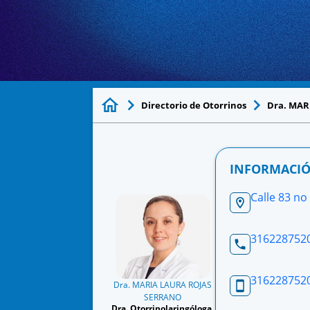
Directorio de Otorrinos
Dra. MAR
INFORMACIÓ
Calle 83 no
316228752
316228752
Dra. MARIA LAURA ROJAS
SERRANO
Dra. Otorrinolaringóloga.