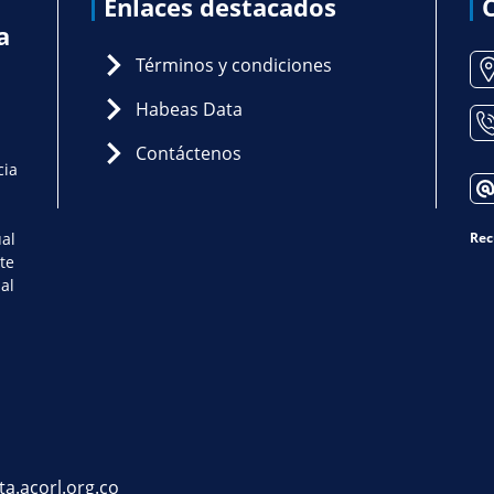
Enlaces destacados
a
Términos y condiciones
Habeas Data
Contáctenos
cia
ual
Rec
te
al
ta.acorl.org.co