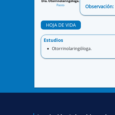
Dra. Otorrinolaringóloga.
Pasto
Observación:
HOJA DE VIDA
Estudios
Otorrinolaringóloga.