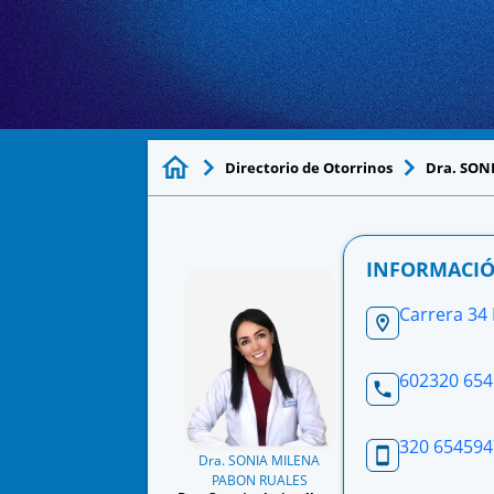
Directorio de Otorrinos
Dra. SON
INFORMACIÓ
Carrera 34 
602320 65
320 654594
Dra. SONIA MILENA
PABON RUALES