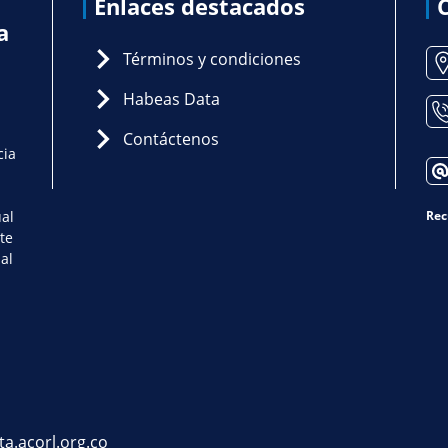
Enlaces destacados
a
Términos y condiciones
Habeas Data
Contáctenos
cia
ual
Rec
te
al
ta.acorl.org.co