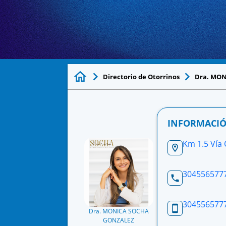
Directorio de Otorrinos
Dra. MO
INFORMACIÓ
Km 1.5 Vía 
304556577
304556577
Dra. MONICA SOCHA
GONZALEZ