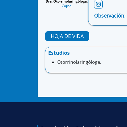
Dra. Otorrinolaringóloga.
Cajica
Observación:
HOJA DE VIDA
Estudios
Otorrinolaringóloga.