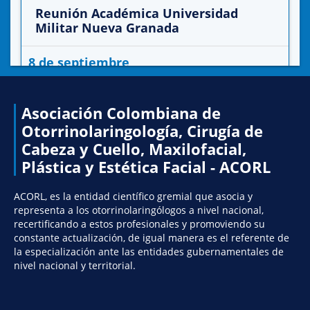
Reunión Académica Universidad
Militar Nueva Granada
8 de septiembre
E.V.A - Plataforma Zoom
Asociación Colombiana de
Más información
Inscribirme
Otorrinolaringología, Cirugía de
Cabeza y Cuello, Maxilofacial,
Reunión capitulo Eva
Plástica y Estética Facial - ACORL
ACORL, es la entidad científico gremial que asocia y
representa a los otorrinolaringólogos a nivel nacional,
recertificando a estos profesionales y promoviendo su
constante actualización, de igual manera es el referente de
la especialización ante las entidades gubernamentales de
nivel nacional y territorial.
Reunión de Capítulo Rinosinusología
y Base de Cráneo