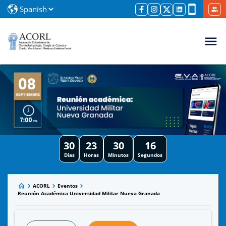
30
23
30
16
Días
Horas
Minutos
Segundos
ACORL
Eventos
Reunión Académica Universidad Militar Nueva Granada