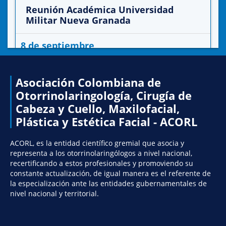
Reunión Académica Universidad
Militar Nueva Granada
8 de septiembre
E.V.A - Plataforma Zoom
Asociación Colombiana de
Más información
Inscribirme
Otorrinolaringología, Cirugía de
Cabeza y Cuello, Maxilofacial,
Reunión capitulo Eva
Plástica y Estética Facial - ACORL
ACORL, es la entidad científico gremial que asocia y
representa a los otorrinolaringólogos a nivel nacional,
recertificando a estos profesionales y promoviendo su
constante actualización, de igual manera es el referente de
la especialización ante las entidades gubernamentales de
nivel nacional y territorial.
Reunión de Capítulo Rinosinusología
y Base de Cráneo