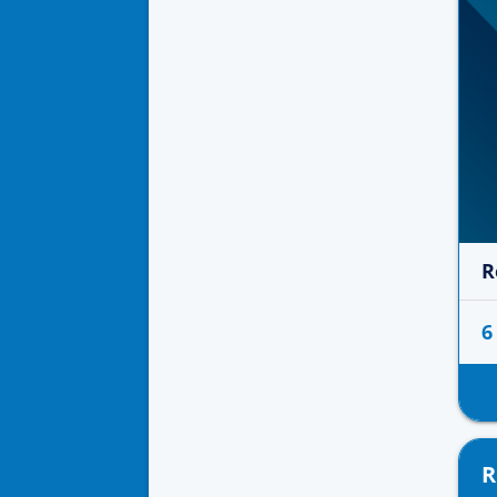
R
6
R