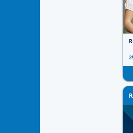
R
2
R