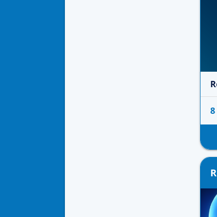
R
8
R