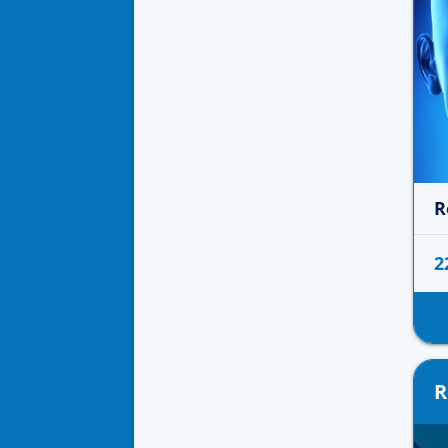
R
2
R