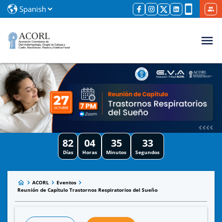
82
04
35
33
Días
Horas
Minutos
Segundos
ACORL
Eventos
Reunión de Capítulo Trastornos Respiratorios del Sueño