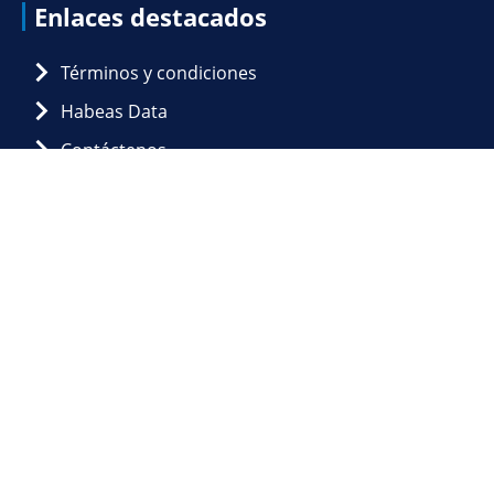
Enlaces destacados
Términos y condiciones
Habeas Data
Contáctenos
Contáctenos
Calle 123 No. 7 - 07, Of. 608 y 609 Bogotá,
Colombia.
+57 1 (601) 619 4809 - (601) 619 4702 +57
3153568840
gerente@acorl.org.co / auxiliar@acorl.org.co /
asistente@acorl.org.co
Recuerde:
Nosotros no agendamos citas médicas.